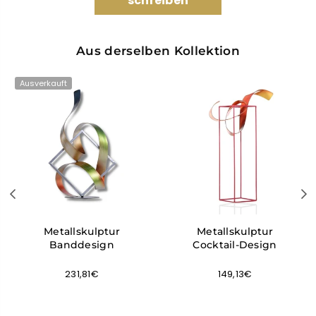
schreiben
Aus derselben Kollektion
Ausverkauft
Metallskulptur
Metallskulptur
Banddesign
Cocktail-Design
Normaler
Normaler
231,81€
149,13€
Preis
Preis