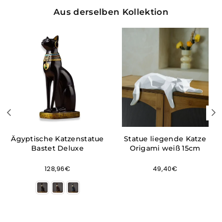
Aus derselben Kollektion
Ägyptische Katzenstatue
Statue liegende Katze
Bastet Deluxe
Origami weiß 15cm
Normaler
Normaler
128,96€
49,40€
Preis
Preis