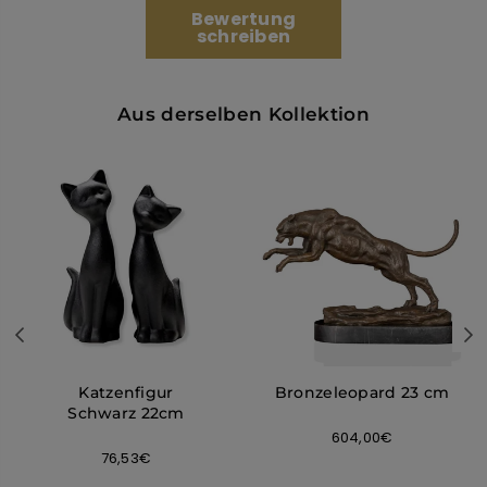
Bewertung
schreiben
Aus derselben Kollektion
Katzenfigur
Bronzeleopard 23 cm
Schwarz 22cm
Normaler
604,00€
Normaler
76,53€
Preis
Preis