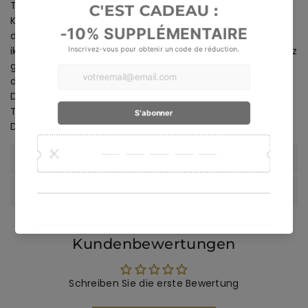
Touch mit dieser realistischen Tigerstatuette aus
Kunstharz. Mit den Maßen 42x11x20 cm fängt diese
detaillierte Skulptur die Majestät und Kraft dieses
ikonischen Tieres ein. Sie ist aus hochwertigem Kunstharz
gefertigt und verfügt über eine sorgfältige Verarbeitung,
die ihr ein unglaublich realistisches Aussehen verleiht.
Diese Tigerstatue ist perfekt für alle Liebhaber von
Tierdekorationen und wird Ihrem Garten Charakter und
Dynamik verleihen.
GARANTIE & LIEFERUNG
SACHVERSTAND
Kundenbewertungen
Schreiben Sie die erste Bewertung