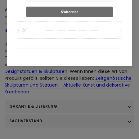
Wenn Sie zeitgenössische Skulpturen mögen, werden Sie
dieses hervorragende [Produkt] lieben, das in Ihrem
Interieur Wunder bewirken wird!
Zeitgenössische Skulptur
Baumstammdekoration
Entdecken Sie zum gleichen
Thema unsere große Sammlung von [Kollektion], die die
leidenschaftlichsten begeistern wird!
Aktionen
Wenn Sie
schließlich auf der Suche nach Designer-
Dekorationsstatuen sind, sich aber noch nicht
entschieden haben, finden Sie die Kollektion
Moderne
Designstatuen & Skulpturen
. Wenn Ihnen diese Art von
Produkt gefällt, sollten Sie dieses lieben:
Zeitgenössische
Skulpturen und Statuen – Aktuelle Kunst und dekorative
Kreationen
GARANTIE & LIEFERUNG
SACHVERSTAND