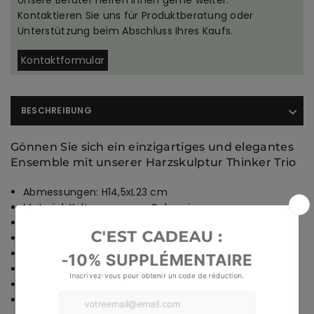
Unsere Berater helfen Ihnen gerne weiter.
Kontaktieren Sie uns für Produktberatung oder
Unterstützung beim Abschluss Ihres Kaufs.
Kontaktformular
BESCHREIBUNG
Gönnen Sie sich ein einzigartiges und elegantes
Ensemble mit unserer Harzskulptur Thinker Trio
Abmessungen: H14,5xL23 cm
Material: Kaltgegossenes Polyresin
Ausstellungsort: Zuhause
Anzahl der Elemente: In einem Teil
Format: Querformat
Stil: Zeitgenössisch
Muster: Figurativ
KOSTENLOSE STANDARDLIEFERUNG